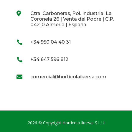

Ctra. Carboneras, Pol. Industrial La
Coronela 26 | Venta del Pobre | C.P.
04210 Almería | España

+34 950 04 40 31

+34 647 596 812

comercial@horticolaikersa.com
2026 © Copyright Hortícola Ikersa, S.L.U