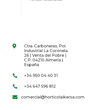

Ctra. Carboneras, Pol.
Industrial La Coronela
26 | Venta del Pobre |
C.P. 04210 Almería |
España

+34 950 04 40 31

+34 647 596 812

comercial@horticolaikersa.com