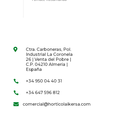

Ctra. Carboneras, Pol.
Industrial La Coronela
26 | Venta del Pobre |
C.P. 04210 Almería |
España

+34 950 04 40 31

+34 647 596 812

comercial@horticolaikersa.com