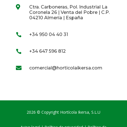

Ctra. Carboneras, Pol. Industrial La
Coronela 26 | Venta del Pobre | C.P.
04210 Almería | España

+34 950 04 40 31

+34 647 596 812

comercial@horticolaikersa.com
2026 © Copyright Hortícola Ikersa, S.L.U