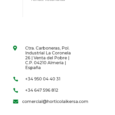

Ctra. Carboneras, Pol.
Industrial La Coronela
26 | Venta del Pobre |
C.P. 04210 Almería |
España

+34 950 04 40 31

+34 647 596 812

comercial@horticolaikersa.com