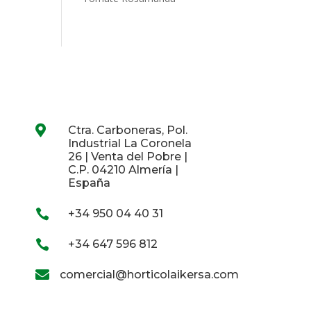

Ctra. Carboneras, Pol.
Industrial La Coronela
26 | Venta del Pobre |
C.P. 04210 Almería |
España

+34 950 04 40 31

+34 647 596 812

comercial@horticolaikersa.com