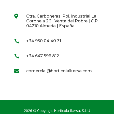

Ctra. Carboneras, Pol. Industrial La
Coronela 26 | Venta del Pobre | C.P.
04210 Almería | España

+34 950 04 40 31

+34 647 596 812

comercial@horticolaikersa.com
2026 © Copyright Hortícola Ikersa, S.L.U