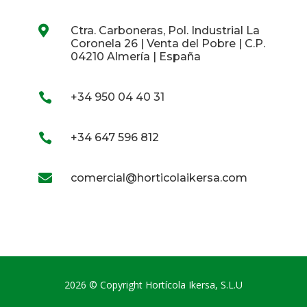

Ctra. Carboneras, Pol. Industrial La
Coronela 26 | Venta del Pobre | C.P.
04210 Almería | España

+34 950 04 40 31

+34 647 596 812

comercial@horticolaikersa.com
2026 © Copyright Hortícola Ikersa, S.L.U