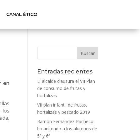
CANAL ÉTICO
Entradas recientes
El alcalde clausura el VII Plan
r en
de consumo de frutas y
hortalizas
llas
VII plan infantil de frutas,
 los
hortalizas y pescado 2019
ada,
Ramón Fernández-Pacheco
ha animado a los alumnos de
5º y 6º