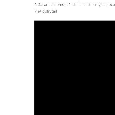
Sacar del horno, añadir las anchoas y un poco
¡A disfrutar!